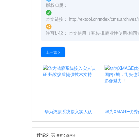
版权归属：
本文链接：
http://extool.cn/index/cms.archiv
许可协议：
本文使用《
署名-非商业性使用-相同方式共享
上一篇 >
华为鸿蒙系统接入实人认证
华为XMAGE优
蚂蚁蚁盾提供技术支持
内7城，街头也能
像魅力
评论列表
共有
0
条评论