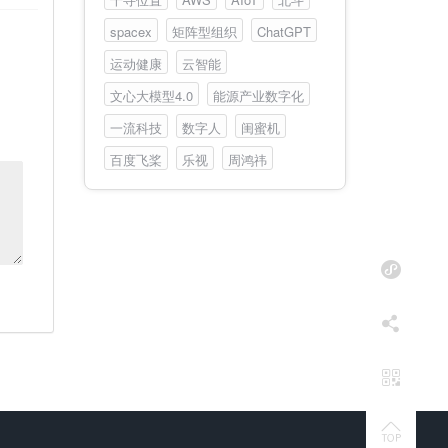
spacex
矩阵型组织
ChatGPT
运动健康
云智能
文心大模型4.0
能源产业数字化
一流科技
数字人
闺蜜机
百度飞桨
乐视
周鸿祎