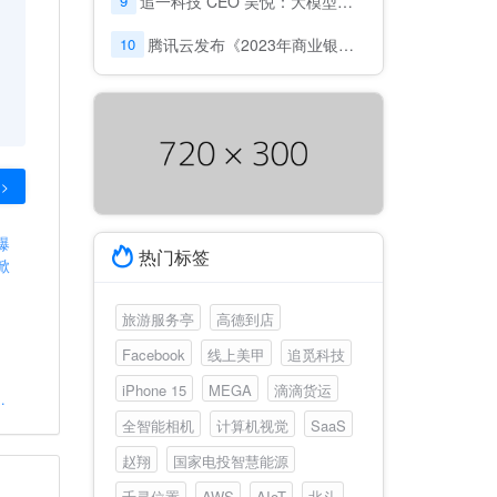
9
追一科技 CEO 吴悦：大模型落地，场景、成本及效果，缺一不可
10
腾讯云发布《2023年商业银行风控趋势调研报告》: 金融风控迈入“模型对抗”时代
>
热门标签
旅游服务亭
高德到店
Facebook
线上美甲
追觅科技
iPhone 15
MEGA
滴滴货运
爆
3掀
全智能相机
计算机视觉
SaaS
赵翔
国家电投智慧能源
千寻位置
AWS
AIoT
北斗