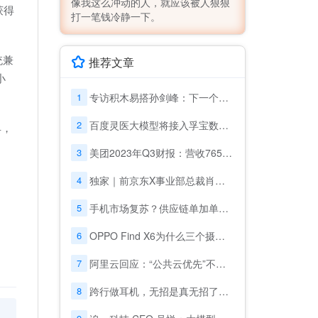
像我这么冲动的人，就应该被人狠狠
获得
打一笔钱冷静一下。
统兼
推荐文章
小
1
专访积木易搭孙剑峰：下一个堪比“人脸识别”的机会在哪里？
2
百度灵医大模型将接入孚宝数十万台康养服务机器人，助力适老化改革
具，
3
美团2023年Q3财报：营收765亿元 即时零售订单量增至62亿笔
、
4
独家｜前京东X事业部总裁肖军融资2亿，创办仓储机器人公司
5
手机市场复苏？供应链单加单，运营商重启新一轮5G补贴
6
OPPO Find X6为什么三个摄像头都是主摄？
7
阿里云回应：“公共云优先”不意味着放弃政企市场
8
跨行做耳机，无招是真无招了吗？