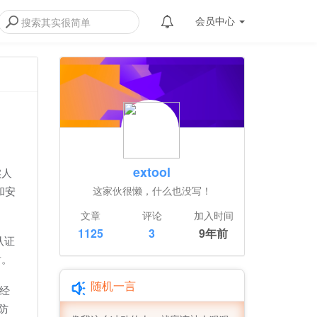
会员
中心
extool
实人
和安
这家伙很懒，什么也没写！
文章
评论
加入时间
1125
3
9年前
认证
盾。
随机一言
已经
防