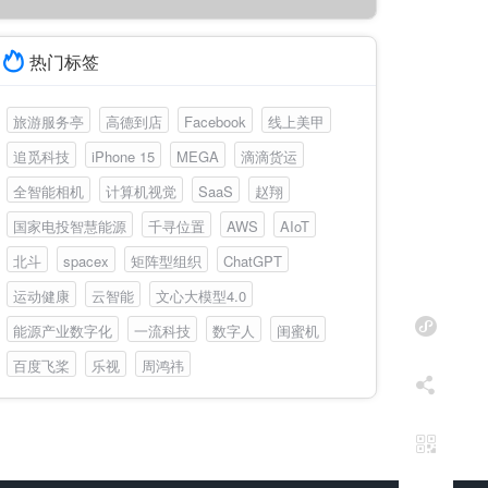
热门标签
旅游服务亭
高德到店
Facebook
线上美甲
追觅科技
iPhone 15
MEGA
滴滴货运
全智能相机
计算机视觉
SaaS
赵翔
国家电投智慧能源
千寻位置
AWS
AIoT
北斗
spacex
矩阵型组织
ChatGPT
运动健康
云智能
文心大模型4.0
能源产业数字化
一流科技
数字人
闺蜜机
百度飞桨
乐视
周鸿祎