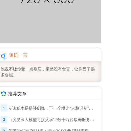
随机一言
他说不让你受一点委屈，果然没有食言，让你受了很
多委屈。
推荐文章
1
专访积木易搭孙剑峰：下一个堪比“人脸识别”的机会在哪里？
2
百度灵医大模型将接入孚宝数十万台康养服务机器人，助力适老化改革
3
美团2023年Q3财报：营收765亿元 即时零售订单量增至62亿笔