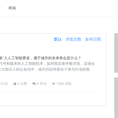
行
商城
默认
浏览次数
发布日期
卷”入人工智能赛道，属于城市的未来将会是什么？
种代号和版本的人工智能技术，如同雨后春笋般浮现，这场全
在大部分人的认知当中，或许仍旧停留在个体与行业的焦
月01日
0 点赞
0
评论
1209 浏览