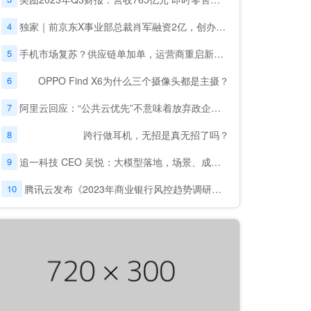
4
独家｜前京东X事业部总裁肖军融资2亿，创办仓储机器人公司
5
手机市场复苏？供应链单加单，运营商重启新一轮5G补贴
6
OPPO Find X6为什么三个摄像头都是主摄？
7
阿里云回应：“公共云优先”不意味着放弃政企市场
8
跨行做耳机，无招是真无招了吗？
9
追一科技 CEO 吴悦：大模型落地，场景、成本及效果，缺一不可
10
腾讯云发布《2023年商业银行风控趋势调研报告》: 金融风控迈入“模型对抗”时代