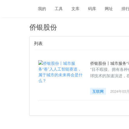
我的
工具
文库
码库
网址
排
侨银股份
列表
侨银股份丨城市服务“
“目不暇接、拥有各
球技术的加速演进，
互联网
2024年03