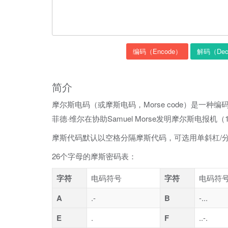
编码（Encode）
解码（Dec
简介
摩尔斯电码（或摩斯电码，Morse code）是一
菲德·维尔在协助Samuel Morse发明摩尔斯电报
摩斯代码默认以空格分隔摩斯代码，可选用单斜杠/
26个字母的摩斯密码表：
字符
电码符号
字符
电码符
A
.-
B
-...
E
.
F
..-.