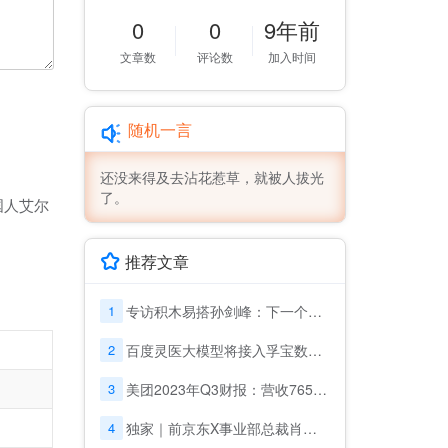
0
0
9年前
文章数
评论数
加入时间
随机一言
还没来得及去沾花惹草，就被人拔光
了。
国人艾尔
推荐文章
1
专访积木易搭孙剑峰：下一个堪比“人脸识别”的机会在哪里？
2
百度灵医大模型将接入孚宝数十万台康养服务机器人，助力适老化改革
3
美团2023年Q3财报：营收765亿元 即时零售订单量增至62亿笔
4
独家｜前京东X事业部总裁肖军融资2亿，创办仓储机器人公司