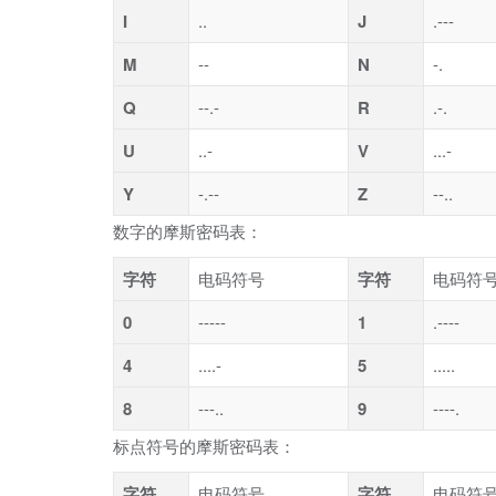
I
..
J
.---
M
--
N
-.
Q
--.-
R
.-.
U
..-
V
...-
Y
-.--
Z
--..
数字的摩斯密码表：
字符
电码符号
字符
电码符
0
-----
1
.----
4
....-
5
.....
8
---..
9
----.
标点符号的摩斯密码表：
字符
电码符号
字符
电码符