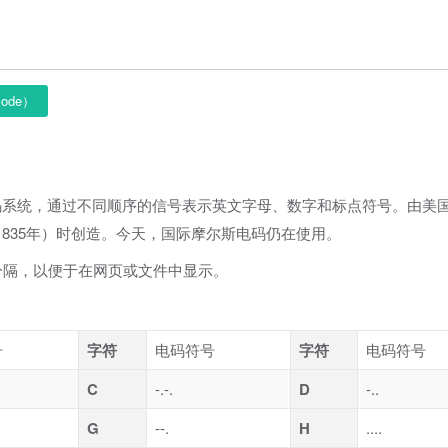
ode）
种编码系统，通过不同顺序的信号表示英文字母、数字和标点符号。由美
机（1835年）时创造。今天，国际摩尔斯电码仍在使用。
分隔，以便于在网页或文件中显示。
号
字符
电码符号
字符
电码符号
C
-.-.
D
-..
G
--.
H
....