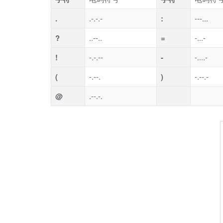
.
.-.-.-
:
---...
?
..--..
=
-...-
!
-.-.--
-
-....-
(
-.--.
)
-.--.-
@
.--.-.