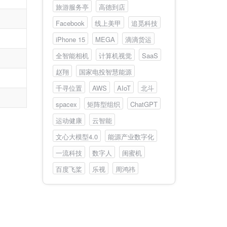
旅游服务亭
高德到店
Facebook
线上美甲
追觅科技
iPhone 15
MEGA
滴滴货运
全智能相机
计算机视觉
SaaS
赵翔
国家电投智慧能源
千寻位置
AWS
AIoT
北斗
spacex
矩阵型组织
ChatGPT
运动健康
云智能
文心大模型4.0
能源产业数字化
一流科技
数字人
闺蜜机
百度飞桨
乐视
周鸿祎