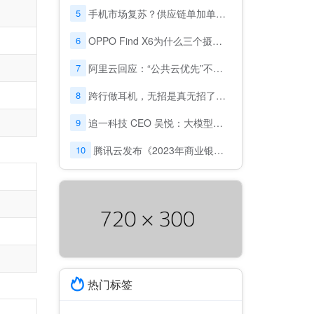
5
手机市场复苏？供应链单加单，运营商重启新一轮5G补贴
6
OPPO Find X6为什么三个摄像头都是主摄？
7
阿里云回应：“公共云优先”不意味着放弃政企市场
8
跨行做耳机，无招是真无招了吗？
9
追一科技 CEO 吴悦：大模型落地，场景、成本及效果，缺一不可
10
腾讯云发布《2023年商业银行风控趋势调研报告》: 金融风控迈入“模型对抗”时代
热门标签