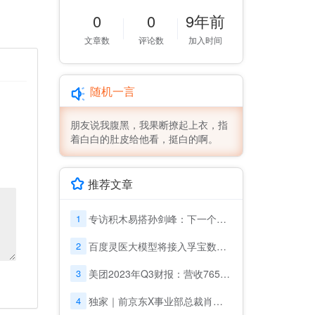
0
0
9年前
文章数
评论数
加入时间
随机一言
朋友说我腹黑，我果断撩起上衣，指
着白白的肚皮给他看，挺白的啊。
推荐文章
1
专访积木易搭孙剑峰：下一个堪比“人脸识别”的机会在哪里？
2
百度灵医大模型将接入孚宝数十万台康养服务机器人，助力适老化改革
3
美团2023年Q3财报：营收765亿元 即时零售订单量增至62亿笔
4
独家｜前京东X事业部总裁肖军融资2亿，创办仓储机器人公司