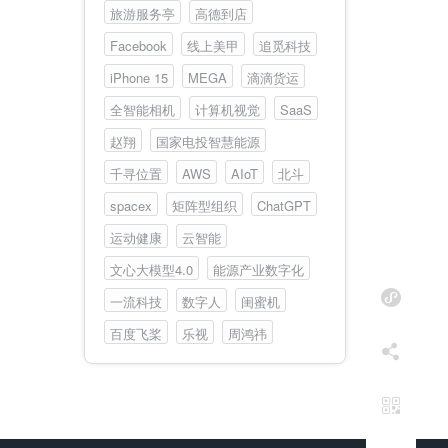
旅游服务亭
高德到店
Facebook
线上美甲
追觅科技
iPhone 15
MEGA
滴滴货运
全智能相机
计算机视觉
SaaS
赵翔
国家电投智慧能源
千寻位置
AWS
AIoT
北斗
spacex
矩阵型组织
ChatGPT
运动健康
云智能
文心大模型4.0
能源产业数字化
一流科技
数字人
闺蜜机
百度飞桨
乐视
周鸿祎