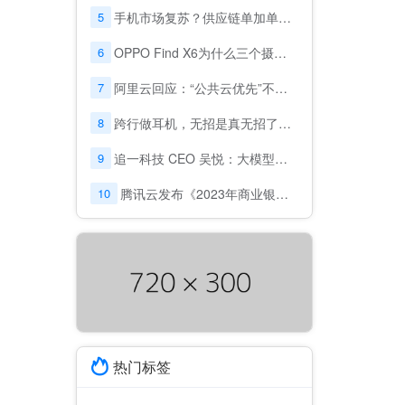
5
手机市场复苏？供应链单加单，运营商重启新一轮5G补贴
6
OPPO Find X6为什么三个摄像头都是主摄？
7
阿里云回应：“公共云优先”不意味着放弃政企市场
8
跨行做耳机，无招是真无招了吗？
9
追一科技 CEO 吴悦：大模型落地，场景、成本及效果，缺一不可
10
腾讯云发布《2023年商业银行风控趋势调研报告》: 金融风控迈入“模型对抗”时代
热门标签