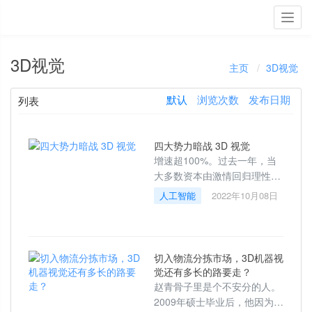
Toggl
navig
3D视觉
主页
3D视觉
默认
浏览次数
发布日期
列表
四大势力暗战 3D 视觉
增速超100%。过去一年，当
大多数资本由激情回归理性，
3D视觉赛道却热度不减，并且
人工智能
2022年10月08日
这股热潮还在持续蔓延。一方
面，融资频起，无论是视比特
机器人、灵西机
切入物流分拣市场，3D机器视
觉还有多长的路要走？
赵青骨子里是个不安分的人。
2009年硕士毕业后，他因为不