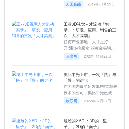
想进入公务员体系或国企按部
人工智能
2019年01月23日
就班的工作而加入了宝洁。七
年后，同样因为这点不安分，
他毅然离开
工业3D视觉人才流动「实
录」：研发、应用、销售的三
次「人才高潮」
任何产业落地，人才是打
开“潘多拉魔盒”的黄金秘钥之
一。3D视觉领域，尤其面对碎
互联网
2023年11月22日
片化、非标化的场景时，上至
研发下至应用与销售，“有经
验”、“懂场
奥比中光上市，一次「快」与
「慢」的进化
作为国内最早研发3D视觉相关
技术的公司，奥比中光已成立
9年，并于今天正式在科创板
物联网
2022年07月07日
挂牌上市。其在3D视觉感知领
域的积累，已然进入全球第一
梯队。如今，
尴尬的2.5D ：3D的「里
子」，2D的「面子」