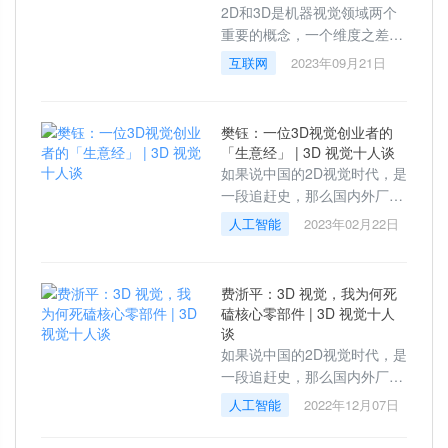
2D和3D是机器视觉领域两个
重要的概念，一个维度之差，
带来的是从平面信息到空间信
互联网
2023年09月21日
息的质的飞跃。3D视觉诞生之
初以人眼作为参照，目的是让
机器能够更清晰
樊钰：一位3D视觉创业者的
「生意经」 | 3D 视觉十人谈
如果说中国的2D视觉时代，是
一段追赶史，那么国内外厂商
站在同一起跑线的3D视觉时
人工智能
2023年02月22日
代，很可能是一段超越史。过
去一年，当不少行业在经历寒
冬，3D视觉赛道
费浙平：3D 视觉，我为何死
磕核心零部件 | 3D 视觉十人
谈
如果说中国的2D视觉时代，是
一段追赶史，那么国内外厂商
站在同一起跑线的3D视觉时
人工智能
2022年12月07日
代，很可能是一段超越史。过
去一年，当不少行业在经历寒