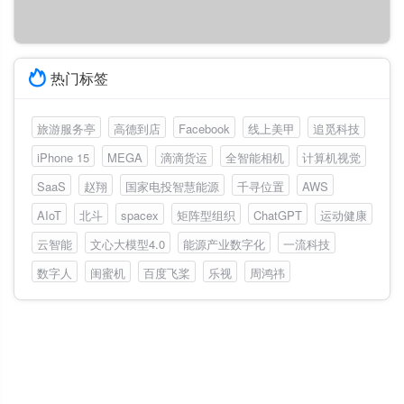
热门标签
旅游服务亭
高德到店
Facebook
线上美甲
追觅科技
iPhone 15
MEGA
滴滴货运
全智能相机
计算机视觉
SaaS
赵翔
国家电投智慧能源
千寻位置
AWS
AIoT
北斗
spacex
矩阵型组织
ChatGPT
运动健康
云智能
文心大模型4.0
能源产业数字化
一流科技
数字人
闺蜜机
百度飞桨
乐视
周鸿祎