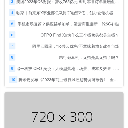
3
美团2023年Q3财报：营收765亿元 即时零售订单量增至62亿笔
4
独家｜前京东X事业部总裁肖军融资2亿，创办仓储机器人公司
5
手机市场复苏？供应链单加单，运营商重启新一轮5G补贴
6
OPPO Find X6为什么三个摄像头都是主摄？
7
阿里云回应：“公共云优先”不意味着放弃政企市场
8
跨行做耳机，无招是真无招了吗？
9
追一科技 CEO 吴悦：大模型落地，场景、成本及效果，缺一不可
10
腾讯云发布《2023年商业银行风控趋势调研报告》: 金融风控迈入“模型对抗”时代