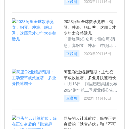
互联网
2023年11月16日
亿元，经调整EBITA利润从上
个季度的3.87亿元，大幅提升
至14.09亿元，环比增幅
2023阿里全球数学竞赛：钢
琴、冲浪、脱口秀，这届天才
少年太会整活儿
「雷峰网(公众号：雷峰网)消
息」弹钢琴、冲浪、讲脱口
秀，这届数学少年正在颠覆人
互联网
2023年09月16日
们的认知。9月16日傍晚，
2023阿里巴巴全球数学竞赛
（以下简称“阿里数学
阿里Q2业绩超预期：主动变
革成效显著，多业务快速增长
11月16日，阿里巴巴集团发布
2024财年第二季度业绩公告。
财报显示，7-9月集团收入同
互联网
2023年11月16日
比增长9%。经调整EBITA同比
增长18%，超市场预期。季度
内，阿里巴巴自我变革
巨头的云计算前传：躲在正史
身后的「跌宕起伏」和「不可