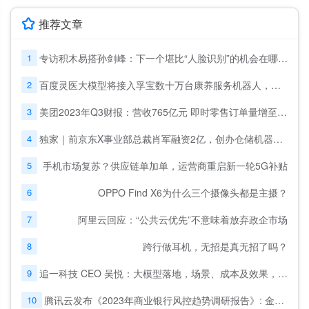
推荐文章
1
专访积木易搭孙剑峰：下一个堪比“人脸识别”的机会在哪里？
2
百度灵医大模型将接入孚宝数十万台康养服务机器人，助力适老化改革
3
美团2023年Q3财报：营收765亿元 即时零售订单量增至62亿笔
4
独家｜前京东X事业部总裁肖军融资2亿，创办仓储机器人公司
5
手机市场复苏？供应链单加单，运营商重启新一轮5G补贴
6
OPPO Find X6为什么三个摄像头都是主摄？
7
阿里云回应：“公共云优先”不意味着放弃政企市场
8
跨行做耳机，无招是真无招了吗？
9
追一科技 CEO 吴悦：大模型落地，场景、成本及效果，缺一不可
10
腾讯云发布《2023年商业银行风控趋势调研报告》: 金融风控迈入“模型对抗”时代