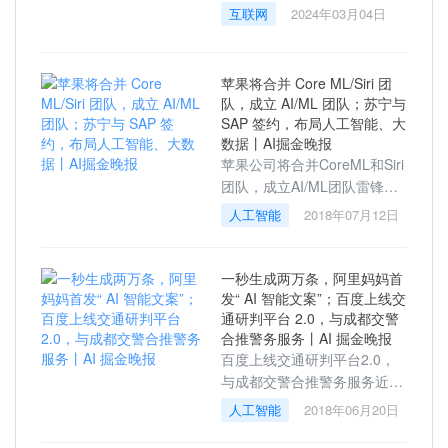
此前，就曾有接近俞永福的消
互联网
2024年03月04日
息人士曾告诉雷峰网，“俞永
福之前就在筹备退休事宜，且
曾计划将eWT
苹果将合并 Core ML/Siri 团
队，成立 AI/ML 团队；苏宁与
SAP 签约，布局人工智能、大
数据丨AI掘金晚报
苹果公司将合并CoreML和Siri
团队，成立AI/ML团队雷锋网
北京时间7月11消息，苹果公
人工智能
2018年07月12日
司将合并CoreML和Siri团队，
成立AI/ML团队。苹果公司在
美国当地时间周二早上证实
一秒生成两万条，阿里妈妈首
发“ AI 智能文案”；百度上线交
通研判平台 2.0，与成都交警
合推警务服务丨AI 掘金晚报
百度上线交通研判平台2.0，
与成都交警合推警务服务近
日，百度地图新版实时交通监
人工智能
2018年06月20日
测与研判分析平台（以下简称
百度交通研判平台2.0）正式