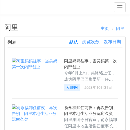
Toggl
navig
阿里
主页
阿里
默认
浏览次数
发布日期
列表
阿里妈妈往事，当吴妈第一次
内部创业
今年9月上旬，吴泳铭上任，
成为阿里巴巴集团新一任
CEO。众所周知，吴妈淡出一
互联网
2023年10月31日
线业务多年，在经营元璟资本
的日子里，他主导投资了涂鸦
智能、理想汽车、of
俞永福卸任前夜：再次告别，
阿里本地生活业务沉疴久矣
阿里集团今日官宣，俞永福卸
任阿里本地生活集团董事长。