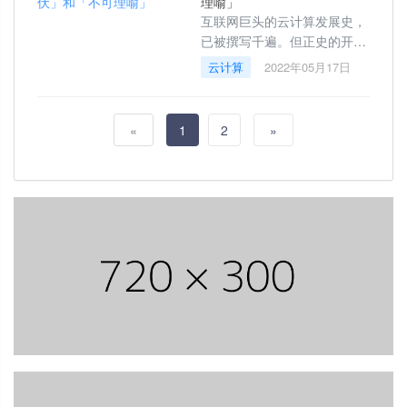
理喻」
互联网巨头的云计算发展史，
已被撰写千遍。但正史的开
场，总会被人为修饰，精彩有
云计算
2022年05月17日
余，却只保留了全盘上的合
理，未展露其局部的不合情之
处。云的诞生，
«
1
2
»