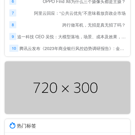
6
OPPO Find X6为什么三个摄像头都是主摄？
7
阿里云回应：“公共云优先”不意味着放弃政企市场
8
跨行做耳机，无招是真无招了吗？
9
追一科技 CEO 吴悦：大模型落地，场景、成本及效果，缺一不可
10
腾讯云发布《2023年商业银行风控趋势调研报告》: 金融风控迈入“模型对抗”时代
热门标签