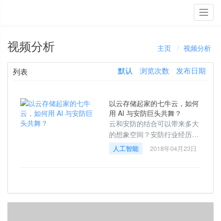
Toggl
navig
视频分析
主页
视频分析
默认
浏览次数
发布日期
列表
以云存储起家的七牛云，如何
用 AI 与安防巨头共舞？
云和安防的结合可以带来多大
的想象空间？安防行业经历了
从模糊到清晰的发展过程，画
人工智能
2018年04月23日
质不断提高的同时，对于数据
存储和处理的需求也成倍增
加。毫无疑问