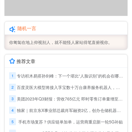
随机一言
你匍匐在地上仰视别人，就不能怪人家站得笔直俯视你。
推荐文章
1
专访积木易搭孙剑峰：下一个堪比“人脸识别”的机会在哪里？
2
百度灵医大模型将接入孚宝数十万台康养服务机器人，助力适老化改革
3
美团2023年Q3财报：营收765亿元 即时零售订单量增至62亿笔
4
独家｜前京东X事业部总裁肖军融资2亿，创办仓储机器人公司
5
手机市场复苏？供应链单加单，运营商重启新一轮5G补贴