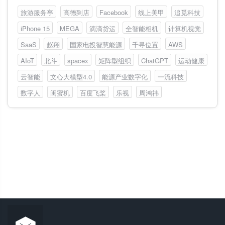
旅游服务亭
高德到店
Facebook
线上美甲
追觅科技
iPhone 15
MEGA
滴滴货运
全智能相机
计算机视觉
SaaS
赵翔
国家电投智慧能源
千寻位置
AWS
AIoT
北斗
spacex
矩阵型组织
ChatGPT
运动健康
云智能
文心大模型4.0
能源产业数字化
一流科技
数字人
闺蜜机
百度飞桨
乐视
周鸿祎